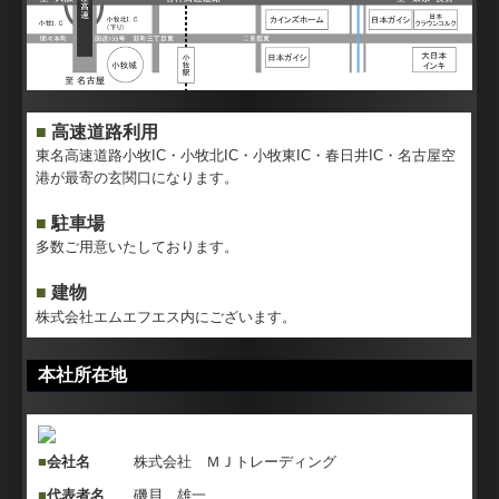
水のリサイクル
治具の製造販売
技能検定実技試験の教育
■
高速道路利用
東名高速道路小牧IC・小牧北IC・小牧東IC・春日井IC・名古屋空
タイ語・英語翻訳
港が最寄の玄関口になります。
翻訳お見積り
■
駐車場
多数ご用意いたしております。
東南アジア進出支援
■
建物
リクルート・求人のお問い合わせ
株式会社エムエフエス内にございます。
本社所在地
■
会社名
株式会社 ＭＪトレーディング
■
代表者名
磯貝 雄一