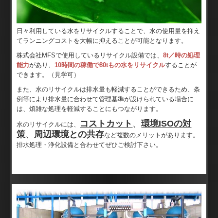
水のリサイクル
治具の製造販売
日々利用している水をリサイクルすることで、水の使用量を抑え
てランニングコストを大幅に抑えることが可能となります。
技能検定実技試験の教育
株式会社MFSで使用しているリサイクル設備では、
8t／時の処理
能力
があり、
10時間の稼働で80tもの水をリサイクル
することが
タイ語・英語翻訳
できます。（見学可）
また、水のリサイクルは排水量も軽減することができるため、条
翻訳お見積り
例等により排水量に合わせて管理基準が設けられている場合に
は、煩雑な処理を軽減することにもつながります。
東南アジア進出支援
コストカット
、
環境ISOの対
水のリサイクルには、
策
、
周辺環境との共存
など複数のメリットがあります。
リクルート・求人のお問い合わせ
排水処理・浄化設備と合わせてぜひご検討下さい。