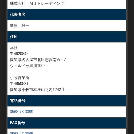
株式会社 ＭＪトレーディング
代表者名
磯貝 雄一
住所
本社
〒4620842
愛知県名古屋市北区志賀南通2-7
ウィルドゥ黒川1002
小牧営業所
〒4850821
愛知県小牧市本庄山之内1242-1
電話番号
0568-78-3399
FAX番号
0568-47-0065