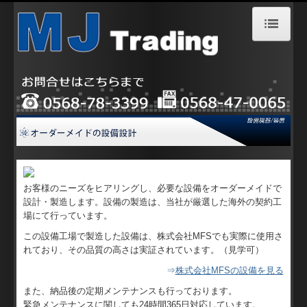
ホーム
会社案内
アクセス情報
採用情報
お客様のニーズをヒアリングし、必要な設備をオーダーメイドで
お問合せ
設計・製造します。設備の製造は、当社が厳選した海外の契約工
場にて行っています。
サービス案内
この設備工場で製造した設備は、株式会社MFSでも実際に使用さ
れており、その品質の高さは実証されています。（見学可）
設備機器/装置
⇒
株式会社MFSの設備を見る
排水処理
また、納品後の定期メンテナンスも行っております。
緊急メンテナンスに関しても
24時間365日対応
しています。