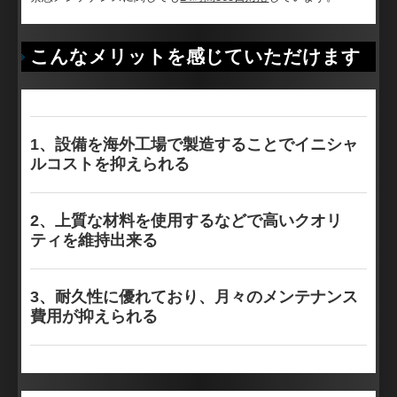
水のリサイクル
治具の製造販売
こんなメリットを感じていただけます
技能検定実技試験の教育
タイ語・英語翻訳
1、設備を海外工場で製造することでイニシャ
ルコストを抑えられる
翻訳お見積り
東南アジア進出支援
2、上質な材料を使用するなどで高いクオリ
ティを維持出来る
リクルート・求人のお問い合わせ
3、耐久性に優れており、月々のメンテナンス
費用が抑えられる