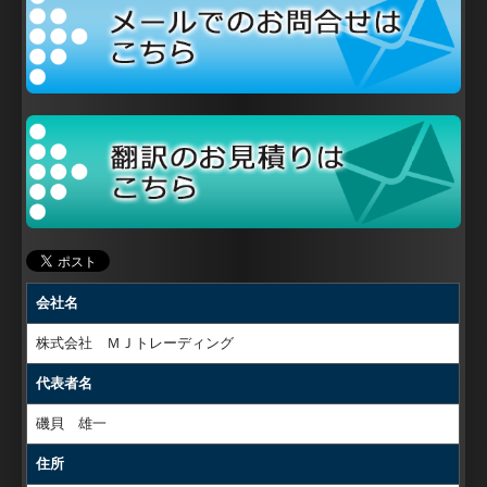
会社名
株式会社 ＭＪトレーディング
代表者名
磯貝 雄一
住所